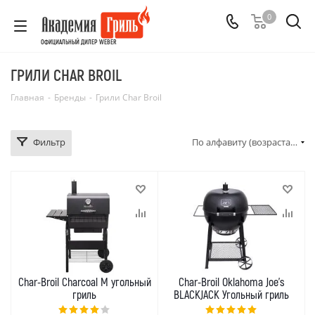
0
ОФИЦИАЛЬНЫЙ ДИЛЕР WEBER
ГРИЛИ CHAR BROIL
Главная
-
Бренды
-
Грили Char Broil
Фильтр
По алфавиту (возрастание)
Char-Broil Charcoal M угольный
Char-Broil Oklahoma Joe's
гриль
BLACKJACK Угольный гриль