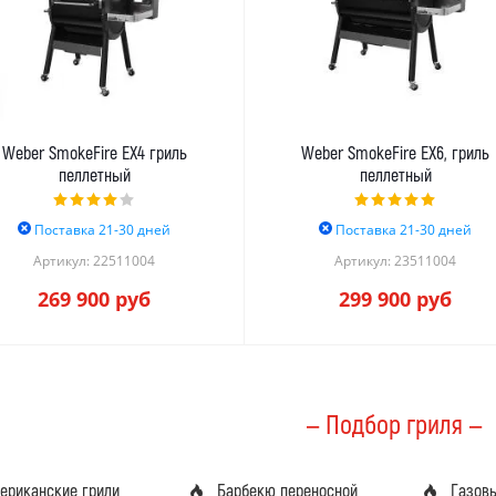
Weber SmokeFire EX4 гриль
Weber SmokeFire EX6, гриль
пеллетный
пеллетный
Поставка 21-30 дней
Поставка 21-30 дней
Артикул: 22511004
Артикул: 23511004
269 900
руб
299 900
руб
— Подбор гриля —
ериканские грили
Барбекю переносной
Газов