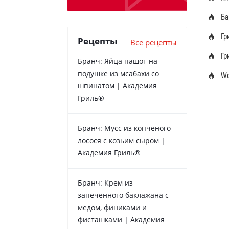
Ба
Гр
Рецепты
Все рецепты
Гр
Бранч: Яйца пашот на
подушке из мсабахи со
We
шпинатом | Академия
Гриль®
Бранч: Мусс из копченого
лосося с козьим сыром |
Академия Гриль®
Бранч: Крем из
запеченного баклажана с
медом, финиками и
фисташками | Академия