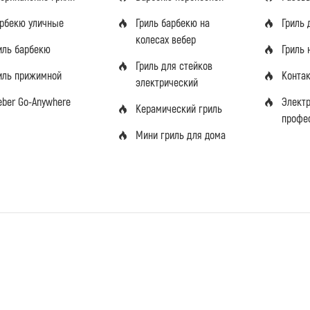
рбекю уличные
Гриль барбекю на
Гриль 
колесах вебер
иль барбекю
Гриль 
Гриль для стейков
иль прижимной
Конта
электрический
ber Go-Anywhere
Элект
Керамический гриль
профе
Мини гриль для дома