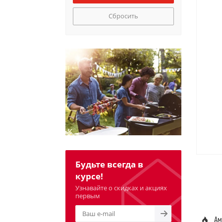
Сбросить
Будьте всегда в
курсе!
Узнавайте о скидках и акциях
первым
Ам