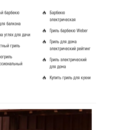
ый барбекю
Барбекю
электрическая
для балкона
Гриль барбекю Weber
на углях для дачи
Гриль для дома
ктный гриль
электрический рейтинг
рогриль
Гриль электрический
ссиональный
для дома
Купить гриль для кухни