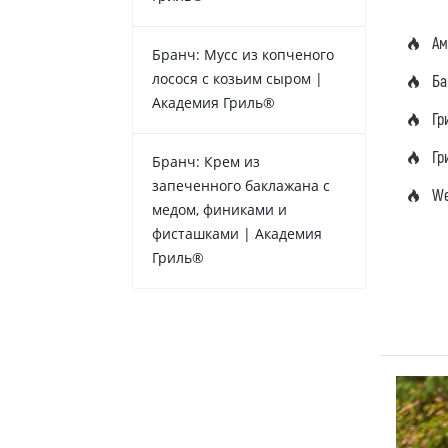
Ам
Бранч: Мусс из копченого
лосося с козьим сыром |
Ба
Академия Гриль®
Гр
Гр
Бранч: Крем из
запеченного баклажана с
We
медом, финиками и
фисташками | Академия
Гриль®