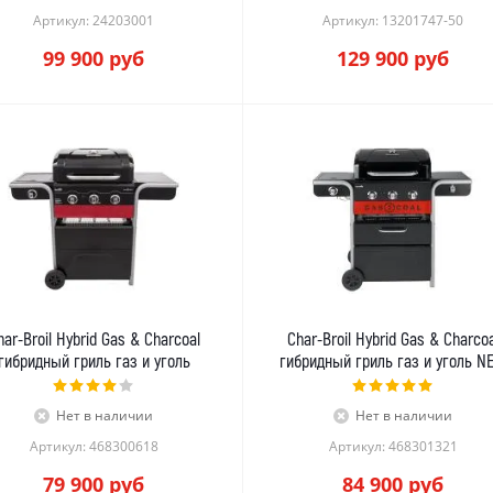
Артикул: 24203001
Артикул: 13201747-50
99 900
руб
129 900
руб
har-Broil Hybrid Gas & Charcoal
Char-Broil Hybrid Gas & Charcoa
гибридный гриль газ и уголь
гибридный гриль газ и уголь N
Нет в наличии
Нет в наличии
Артикул: 468300618
Артикул: 468301321
79 900
руб
84 900
руб