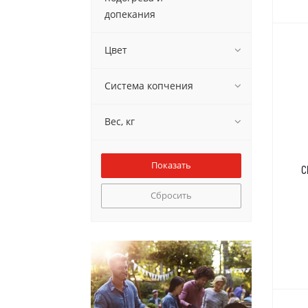
допекания
Цвет
Система копчения
Вес, кг
C
Сбросить