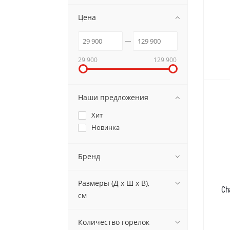
Цена
29 900
129 900
Наши предложения
Хит
Новинка
Бренд
Размеры (Д х Ш х В),
Ch
см
Количество горелок