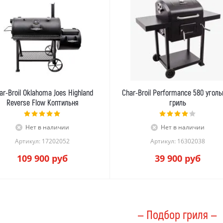
ar-Broil Oklahoma Joes Highland
Char-Broil Performance 580 угол
Reverse Flow Коптильня
гриль
Нет в наличии
Нет в наличии
Артикул: 17202052
Артикул: 16302038
109 900
руб
39 900
руб
— Подбор гриля —