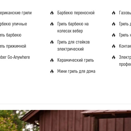
ериканские грили
Барбекю переносной
Газов
рбекю уличные
Гриль барбекю на
Гриль 
колесах вебер
иль барбекю
Гриль 
Гриль для стейков
иль прижимной
Конта
электрический
ber Go-Anywhere
Элект
Керамический гриль
профе
Мини гриль для дома