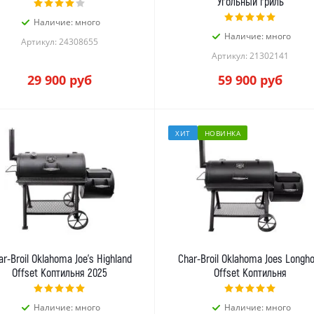
Угольный гриль
Наличие: много
Наличие: много
Артикул: 24308655
Артикул: 21302141
29 900
руб
59 900
руб
ХИТ
НОВИНКА
ar-Broil Oklahoma Joe's Highland
Char-Broil Oklahoma Joes Longho
Offset Коптильня 2025
Offset Коптильня
Наличие: много
Наличие: много