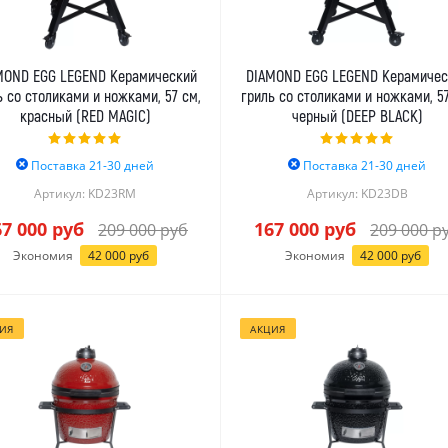
MOND EGG LEGEND Керамический
DIAMOND EGG LEGEND Керамичес
ь со столиками и ножками, 57 см,
гриль со столиками и ножками, 57
красный (RED MAGIC)
черный (DEEP BLACK)
Поставка 21-30 дней
Поставка 21-30 дней
Артикул: KD23RM
Артикул: KD23DB
67 000
руб
167 000
руб
209 000
руб
209 000
р
Экономия
42 000
руб
Экономия
42 000
руб
ИЯ
АКЦИЯ