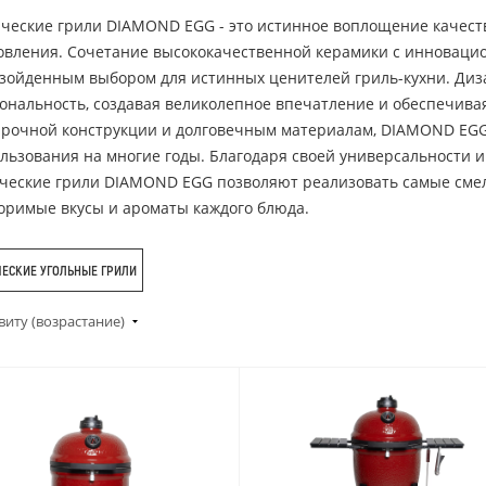
ческие грили DIAMOND EGG - это истинное воплощение качеств
овления. Сочетание высококачественной керамики с инновац
зойденным выбором для истинных ценителей гриль-кухни. Диза
ональность, создавая великолепное впечатление и обеспечива
прочной конструкции и долговечным материалам, DIAMOND EGG 
ользования на многие годы. Благодаря своей универсальности 
ческие грили DIAMOND EGG позволяют реализовать самые смел
оримые вкусы и ароматы каждого блюда.
ЕСКИЕ УГОЛЬНЫЕ ГРИЛИ
виту (возрастание)