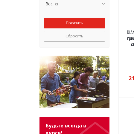
Вес, кг
DIA
Сбросить
гри
с
2
Будьте всегда в
курсе!