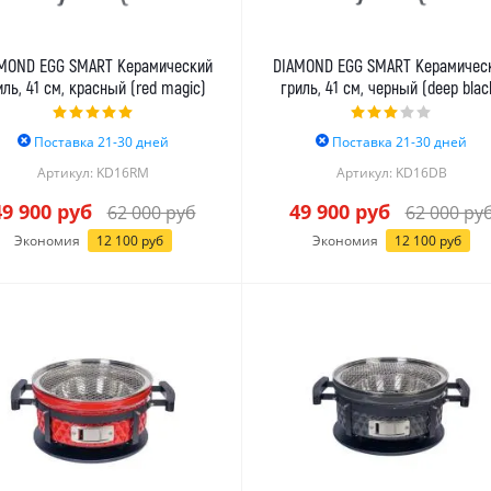
MOND EGG SMART Керамический
DIAMOND EGG SMART Керамичес
иль, 41 см, красный (red magic)
гриль, 41 см, черный (deep blac
Поставка 21-30 дней
Поставка 21-30 дней
Артикул: KD16RM
Артикул: KD16DB
49 900
руб
49 900
руб
62 000
руб
62 000
ру
Экономия
12 100
руб
Экономия
12 100
руб