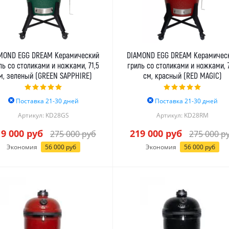
MOND EGG DREAM Керамический
DIAMOND EGG DREAM Керамичес
ль со столиками и ножками, 71,5
гриль со столиками и ножками, 7
м, зеленый (GREEN SAPPHIRE)
см, красный (RED MAGIC)
Поставка 21-30 дней
Поставка 21-30 дней
Артикул: KD28GS
Артикул: KD28RM
19 000
руб
219 000
руб
275 000
руб
275 000
р
Экономия
56 000
руб
Экономия
56 000
руб