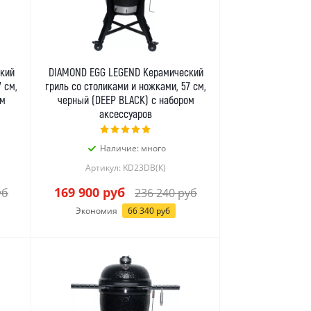
кий
DIAMOND EGG LEGEND Керамический
 см,
гриль со столиками и ножками, 57 см,
ом
черный (DEEP BLACK) с набором
аксессуаров
Наличие: много
Артикул: KD23DB(К)
169 900
руб
уб
236 240
руб
Экономия
66 340
руб