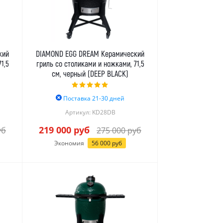
кий
DIAMOND EGG DREAM Керамический
1,5
гриль со столиками и ножками, 71,5
см, черный (DEEP BLACK)
Поставка 21-30 дней
Артикул: KD28DB
219 000
руб
уб
275 000
руб
Экономия
56 000
руб