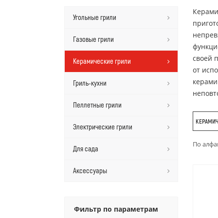
Керами
Угольные грили
пригот
непрев
Газовые грили
функци
своей 
Керамические грили
от исп
керами
Гриль-кухни
неповт
Пеллетные грили
КЕРАМИЧ
Электрические грили
По алфа
Для сада
Аксессуары
Фильтр по параметрам