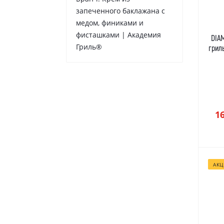
запеченного баклажана с
медом, финиками и
фисташками | Академия
DIA
Гриль®
грил
1
АКЦ