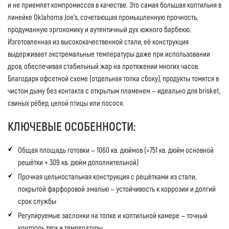
и не приемлет компромиссов в качестве. Это самая большая коптильня в
линейке Oklahoma Joe’s, сочетающая промышленную прочность,
продуманную эргономику и аутентичный дух южного барбекю.
Изготовленная из высококачественной стали, её конструкция
выдерживает экстремальные температуры даже при использовании
дров, обеспечивая стабильный жар на протяжении многих часов.
Благодаря офсетной схеме (отдельная топка сбоку), продукты томятся в
чистом дыму без контакта с открытым пламенем — идеально для brisket,
свиных рёбер, целой птицы или лосося.
КЛЮЧЕВЫЕ ОСОБЕННОСТИ:
Общая площадь готовки — 1060 кв. дюймов (≈751 кв. дюйм основной
решётки + 309 кв. дюйм дополнительной)
Прочная цельностальная конструкция с решётками из стали,
покрытой фарфоровой эмалью — устойчивость к коррозии и долгий
срок службы
Регулируемые заслонки на топке и коптильной камере — точный
контроль тяги и температуры