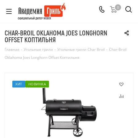
0
ОФИЦИАЛЬНЫЙ ДИЛЕР WEBER
CHAR-BROIL OKLAHOMA JOES LONGHORN
OFFSET КОПТИЛЬНЯ
Главная
-
Угольные грили
-
Угольные грили Char Broil
-
Char-Broil
Oklahoma Joes Longhorn Offset Коптильня
ХИТ
НОВИНКА