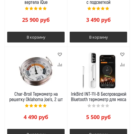
вертела iQue
с подсветкой
25 900
руб
3 490
руб
В корзину
В корзину
Char-Broil Термометр на
InkBird INT-11I-B Беспроводной
решетку Oklahoma Joe's, 2 шт
Bluetooth термометр для мяса
4 490
руб
5 500
руб