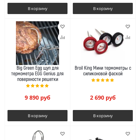
В корзину
В корзину
Big Green Egg щуп для
Broil King Мини термометры с
термометра EGG Genius для
силиконовой фаской
поверхности решетки
9 890
руб
2 690
руб
В корзину
В корзину