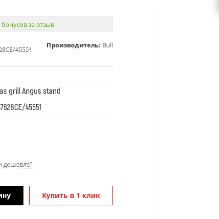
 бонусов за отзыв
Производитель:
Bull
28CE/45551
as grill Angus stand
7628CE/45551
 дешевле?
ину
Купить в 1 клик