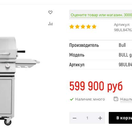
Оцените товар или магазин. 3000
Артикул:
98UL8476
Производитель
Bull
Модель
BULL g
Артикул
98UL84
599 900
руб
Наличие: много
Нашли
В корз