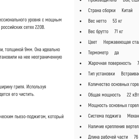
Страна сборки Китай
ессионального уровня с мощным
Вес нетто 53 кг
российских сетях 220В.
Вес брутто 71 кг
Цвет Нержавеющая ста
и, толщиной 9мм. Она идеально
Термометр да
становили на нее неограниченную
Жарочная поверхность 76
Тип установки Встраив
Количество основных го
ширину гриля. Используя
ется его чистить.
Общая мощность 22 кВт
Мощность основных горел
Система поджига Механи
ческим пьезо-поджигом, который
Наличие крепления верт
Длина рабочей части 76