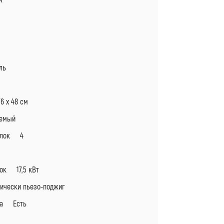
ль
 х 48 см
аемый
релок 4
ок 17,5 кВт
чески пьезо-поджиг
ела Есть