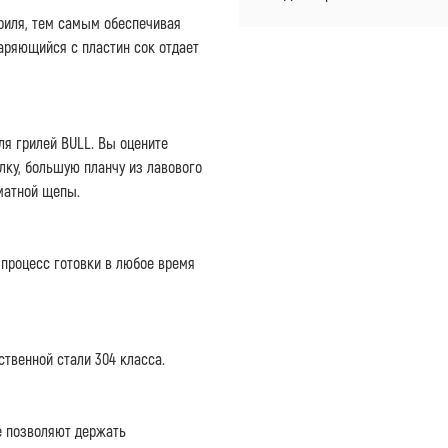
риля, тем самым обеспечивая
аряющийся с пластин сок отдает
я грилей BULL. Вы оцените
ку, большую планчу из лавового
оматной щепы.
процесс готовки в любое время
твенной стали 304 класса.
е позволяют держать