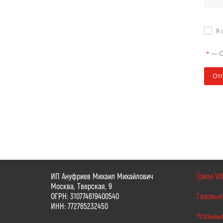
Я 
—
О
*
От
ИП Ануфриев Михаил Михайлович
Грили W
Москва, Тверская, 9
ОГРН: 310774619400540
Газовые
ИНН: 772765232450
Угольны