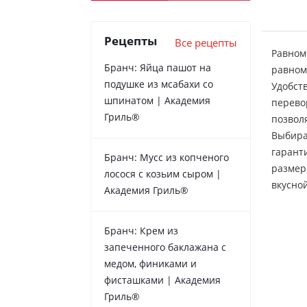
Рецепты
Все рецепты
Равном
Бранч: Яйца пашот на
равном
подушке из мсабахи со
Удобст
шпинатом | Академия
перево
Гриль®
позвол
Выбира
гарант
Бранч: Мусс из копченого
размер
лосося с козьим сыром |
вкусно
Академия Гриль®
Бранч: Крем из
запеченного баклажана с
медом, финиками и
фисташками | Академия
Гриль®