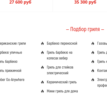
27 600
руб
35 300
руб
— Подбор гриля —
ериканские грили
Барбекю переносной
Газов
рбекю уличные
Гриль барбекю на
Гриль 
колесах вебер
иль барбекю
Гриль 
Гриль для стейков
иль прижимной
Конта
электрический
ber Go-Anywhere
Элект
Керамический гриль
профе
Мини гриль для дома