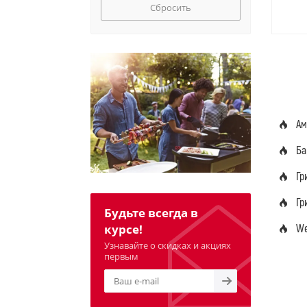
Сбросить
Ам
Ба
Гр
Гр
Будьте всегда в
We
курсе!
Узнавайте о скидках и акциях
первым