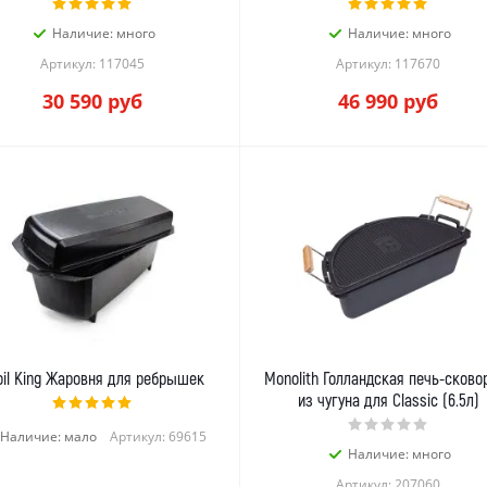
Наличие: много
Наличие: много
Артикул: 117045
Артикул: 117670
30 590
руб
46 990
руб
oil King Жаровня для ребрышек
Monolith Голландская печь-сково
из чугуна для Classic (6.5л)
Наличие: мало
Артикул: 69615
Наличие: много
Артикул: 207060