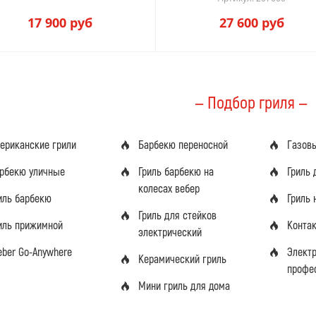
17 900
руб
27 600
руб
— Подбор гриля —
ериканские грили
Барбекю переносной
Газов
рбекю уличные
Гриль барбекю на
Гриль 
колесах вебер
иль барбекю
Гриль 
Гриль для стейков
иль прижимной
Конта
электрический
ber Go-Anywhere
Элект
Керамический гриль
профе
Мини гриль для дома