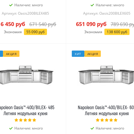
Наличие: много
Наличие: много
Артикул: Oasis200BILEX485
Артикул: Oasis200BILEX605
16 450
руб
651 090
руб
671 540
руб
789 690
р
Экономия
55 090
руб
Экономия
138 600
руб
АКЦИЯ
ХИТ
АКЦИЯ
apoleon Oasis™-400/BILEX- 485
Napoleon Oasis™-400/BILEX- 60
Летняя модульная кухня
Летняя модульная кухня
Наличие: много
Наличие: много