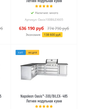
Летняя модульная кухня
Наличие: много
Артикул: Oasis100BILEX605
636 190
руб
уб
774 790
руб
Экономия
138 600
руб
ХИТ
АКЦИЯ
5
Napoleon Oasis™-300/BILEX- 485
Летняя модульная кухня