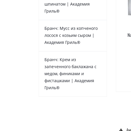
шпинатом | Академия
Гриль®
Бранч: Мусс из копченого
N
лосося с козьим сыром |
Академия Гриль®
Бранч: Крем из
запеченного баклажана с
медом, финиками и
фисташками | Академия
Гриль®
Ам