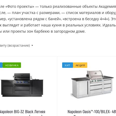
еле «Фото проекты» — только реализованные объекты Академия
осле, — план участка с размерами, — список материалов и обор
ер, «установлена рядом с баней», «встроена в беседку 4×4»). 
ак выглядит и работает наша кухня в реальных условиях. Идеаль
ы или проекты зон барбекю в загородном доме.
виту (возрастание)
НОВИНКА
ХИТ
АКЦИЯ
Napoleon BIG-32 Black Летняя
Napoleon Oasis™-100/BILEX- 48