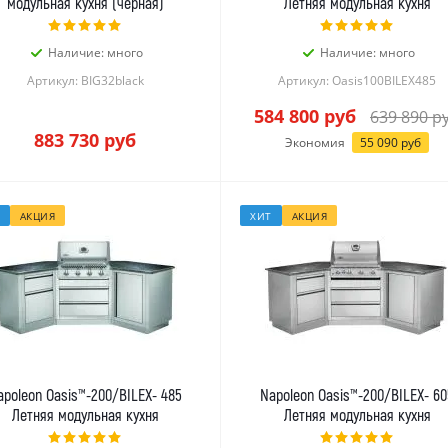
модульная кухня (черная)
Летняя модульная кухня
Наличие: много
Наличие: много
Артикул: BIG32black
Артикул: Oasis100BILEX485
584 800
руб
639 890
р
883 730
руб
Экономия
55 090
руб
АКЦИЯ
ХИТ
АКЦИЯ
apoleon Oasis™-200/BILEX- 485
Napoleon Oasis™-200/BILEX- 60
Летняя модульная кухня
Летняя модульная кухня