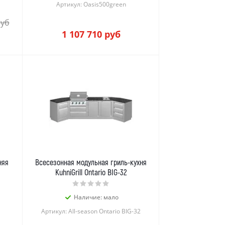
Артикул: Oasis500green
уб
1 107 710
руб
няя
Всесезонная модульная гриль-кухня
KuhniGrill Ontario BIG-32
Наличие: мало
Артикул: All-season Ontario BIG-32