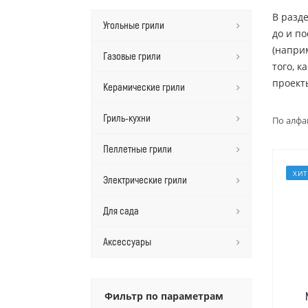
В разд
Угольные грили
до и п
(наприм
Газовые грили
того, к
проект
Керамические грили
Гриль-кухни
По алфа
Пеллетные грили
ХИТ
Электрические грили
Для сада
Аксессуары
Фильтр по параметрам