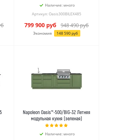
Наличие: много
Артикул: Oasis300BILEX485
799 900
руб
уб
948 490
руб
Экономия
148 590
руб
5
Napoleon Oasis™-500/BIG-32 Летняя
модульная кухня (зеленая)
Наличие: много