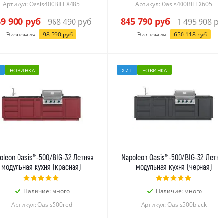
Артикул: Oasis400BILEX485
Артикул: Oasis400BILEX605
69 900
руб
845 790
руб
968 490
руб
1 495 908
р
Экономия
98 590
руб
Экономия
650 118
руб
НОВИНКА
ХИТ
НОВИНКА
oleon Oasis™-500/BIG-32 Летняя
Napoleon Oasis™-500/BIG-32 Лет
модульная кухня (красная)
модульная кухня (черная)
Наличие: много
Наличие: много
Артикул: Oasis500red
Артикул: Oasis500black