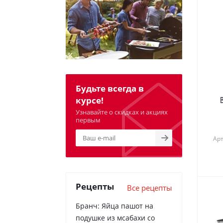
Будьте всегда в
курсе!
Узнавайте о скидках и акциях
первым
Арт
Рецепты
Все рецепты
Бранч: Яйца пашот на
подушке из мсабахи со