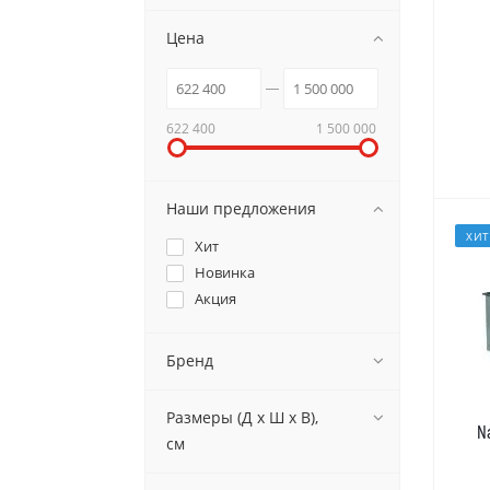
Цена
622 400
1 500 000
Наши предложения
ХИТ
Хит
Новинка
Акция
Бренд
Размеры (Д х Ш х В),
N
см