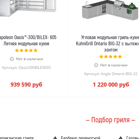
apoleon Oasis™-300/BILEX- 605
Угловая модульная гриль-кухн
Летняя модульная кухня
KuhniGrill Ontario BIG-32 с вытя
зонтом
Нет в наличии
Нет в наличии
Артикул: Oasis300BILEX605
Артикул: Angle Ontario BIG-32
939 590
руб
1 220 000
руб
— Подбор гриля —
ериканские грили
Барбекю переносной
Газов