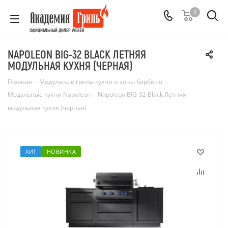
0
ОФИЦИАЛЬНЫЙ ДИЛЕР WEBER
NAPOLEON BIG-32 BLACK ЛЕТНЯЯ
МОДУЛЬНАЯ КУХНЯ (ЧЕРНАЯ)
Главная
-
Модульные гриль-кухни и зоны барбекю
-
Модульные кухни Napoleon
-
Napoleon BIG-32 Black Летняя
модульная кухня (черная)
ХИТ
НОВИНКА