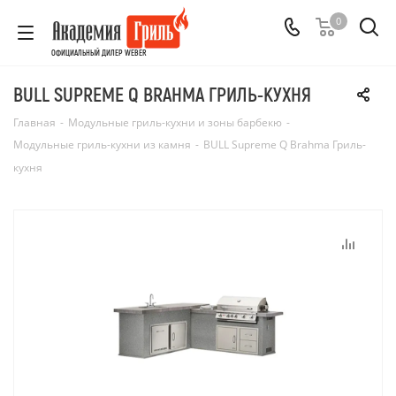
0
ОФИЦИАЛЬНЫЙ ДИЛЕР WEBER
BULL SUPREME Q BRAHMA ГРИЛЬ-КУХНЯ
Главная
-
Модульные гриль-кухни и зоны барбекю
-
Модульные гриль-кухни из камня
-
BULL Supreme Q Brahma Гриль-
кухня