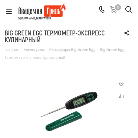
0
ОФИЦИАЛЬНЫЙ ДИЛЕР WEBER
BIG GREEN EGG ТЕРМОМЕТР-ЭКСПРЕСС
КУЛИНАРНЫЙ
Главная
-
Аксессуары
-
Аксессуары Big Green Egg
-
Big Green Egg
Термометр-экспресс кулинарный