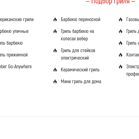
— Подбор гриля —
ериканские грили
Барбекю переносной
Газов
рбекю уличные
Гриль барбекю на
Гриль 
колесах вебер
иль барбекю
Гриль 
Гриль для стейков
иль прижимной
Конта
электрический
ber Go-Anywhere
Элект
Керамический гриль
профе
Мини гриль для дома