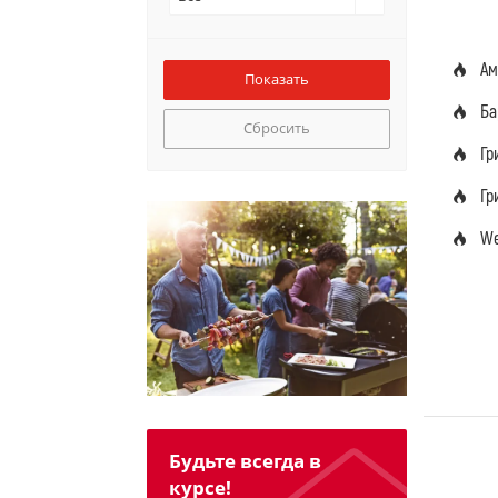
Ам
Ба
Сбросить
Гр
Гр
We
Будьте всегда в
курсе!