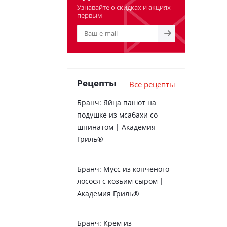
Узнавайте о скидках и акциях
первым
Рецепты
Все рецепты
Бранч: Яйца пашот на
подушке из мсабахи со
шпинатом | Академия
Гриль®
Бранч: Мусс из копченого
лосося с козьим сыром |
Академия Гриль®
Бранч: Крем из