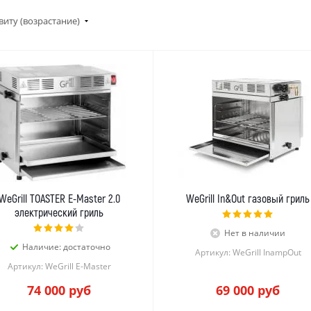
виту (возрастание)
WeGrill TOASTER E-Master 2.0
WeGrill In&Out газовый гриль
электрический гриль
Нет в наличии
Наличие: достаточно
Артикул: WeGrill InampOut
Артикул: WeGrill E-Master
74 000
руб
69 000
руб