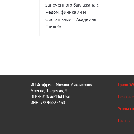
запеченного баклажана с
медом, финиками и
фисташками | Академия
Гриль®
ИП Ануфриев Михаил Михайлович
Грили W
Москва, Тверская, 9
ОГРН: 310774619400540
Газовые
ИНН: 772765232450
Угольны
Статьи