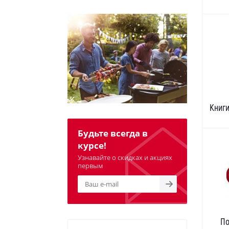
Книги
Будьте всегда в
курсе!
Узнавайте о скидках и акциях
первым
По