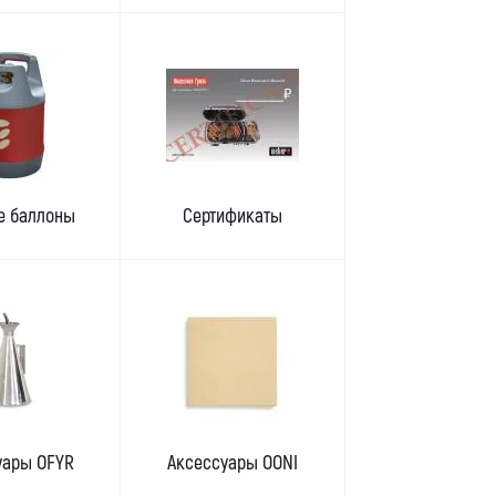
е баллоны
Cертификаты
уары OFYR
Аксессуары OONI