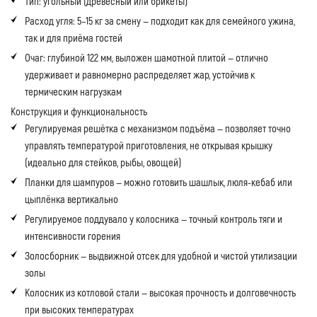
Тип: угольный (древесный или брикеты)
Расход угля: 5–15 кг за смену — подходит как для семейного ужина,
так и для приёма гостей
Очаг: глубиной 122 мм, выложен шамотной плитой — отлично
удерживает и равномерно распределяет жар, устойчив к
термическим нагрузкам
Конструкция и функциональность
Регулируемая решётка с механизмом подъёма — позволяет точно
управлять температурой приготовления, не открывая крышку
(идеально для стейков, рыбы, овощей)
Планки для шампуров — можно готовить шашлык, люля-кебаб или
цыплёнка вертикально
Регулируемое поддувало у колосника — точный контроль тяги и
интенсивности горения
Золосборник — выдвижной отсек для удобной и чистой утилизации
золы
Колосник из котловой стали — высокая прочность и долговечность
при высоких температурах