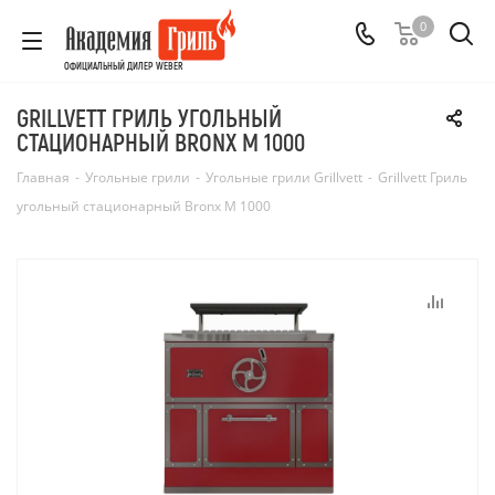
0
ОФИЦИАЛЬНЫЙ ДИЛЕР WEBER
GRILLVETT ГРИЛЬ УГОЛЬНЫЙ
СТАЦИОНАРНЫЙ BRONX M 1000
Главная
-
Угольные грили
-
Угольные грили Grillvett
-
Grillvett Гриль
угольный стационарный Bronx M 1000