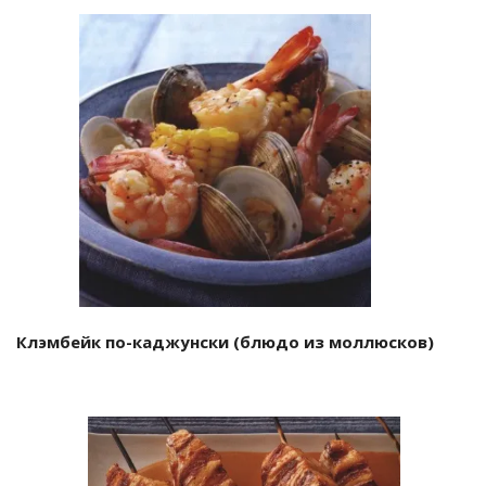
Клэмбейк по-каджунски (блюдо из моллюсков)