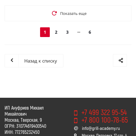
Показать еще
1
2
3
6
Назад к списку
ИП Ануфриев Михаил
+7 499 322 95-54
Михайлович
+7 800 100-78-65
Москва, Тверская, 9
ОГРН: 310774619400540
info@grill-academy.ru
ИНН: 772765232450
Москва, Петровка, 17 стр. 4