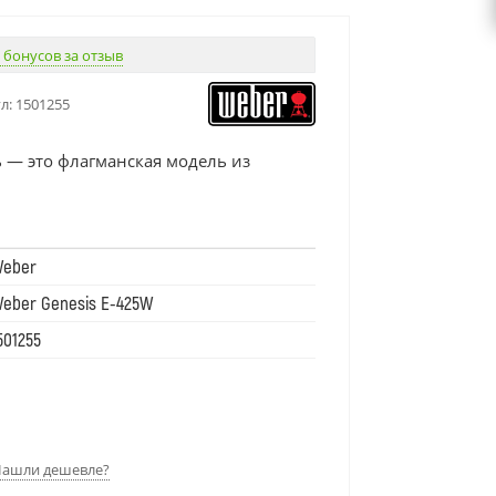
 бонусов за отзыв
л:
1501255
 — это флагманская модель из
eber
eber Genesis E-425W
501255
ашли дешевле?