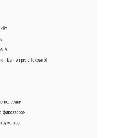
 кВт
Да
в: 4
а : Да - в гриле (скрыто)
е колесики
 с фиксатором
струментов