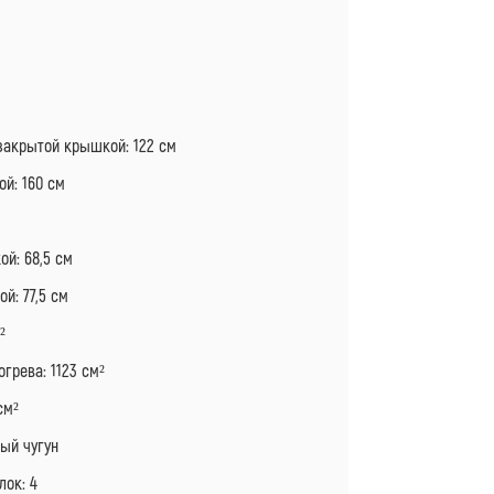
Я
закрытой крышкой: 122 см
й: 160 см
ой: 68,5 см
й: 77,5 см
²
грева: 1123 см²
см²
ый чугун
лок: 4