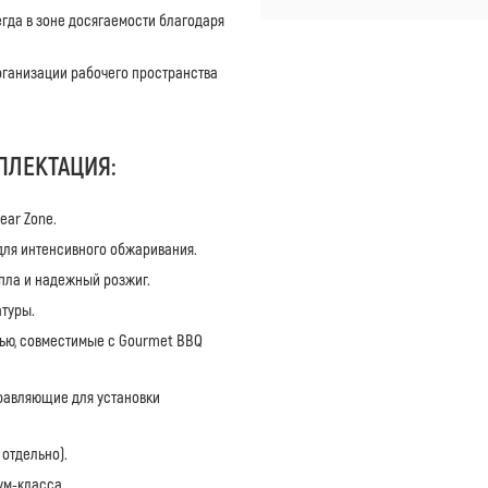
егда в зоне досягаемости благодаря
рганизации рабочего пространства
ПЛЕКТАЦИЯ:
ear Zone.
для интенсивного обжаривания.
пла и надежный розжиг.
атуры.
лью, совместимые с Gourmet BBQ
равляющие для установки
 отдельно).
ум-класса.