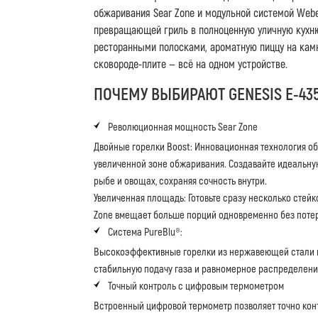
обжаривания Sear Zone и модульной системой Webe
превращающей гриль в полноценную уличную кухню.
ресторанными полосками, ароматную пиццу на кам
сковороде-плите — всё на одном устройстве.
ПОЧЕМУ ВЫБИРАЮТ GENESIS E-43
Революционная мощность Sear Zone
Двойные горелки Boost: Инновационная технология о
увеличенной зоне обжаривания. Создавайте идеальную
рыбе и овощах, сохраняя сочность внутри.
Увеличенная площадь: Готовьте сразу несколько стей
Zone вмещает больше порций одновременно без поте
Система PureBlu®:
Высокоэффективные горелки из нержавеющей стали 
стабильную подачу газа и равномерное распределени
Точный контроль с цифровым термометром
Встроенный цифровой термометр позволяет точно конт