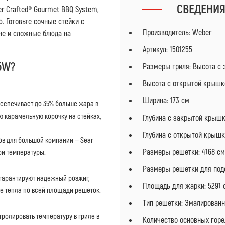
СВЕДЕНИ
r Crafted® Gourmet BBQ System,
 Готовьте сочные стейки с
Производитель: Weber
не и сложные блюда на
Артикул: 1501255
5W?
Размеры гриля: Высота с 
Высота с открытой крышко
Ширина: 173 см
беспечивает до 35% больше жара в
 карамельную корочку на стейках,
Глубина с закрытой крышк
Глубина с открытой крышко
ков для большой компании — Sear
Размеры решетки: 4168 см
ри температуры.
Размеры решетки для подо
гарантируют надежный розжиг,
Площадь для жарки: 5291 
е тепла по всей площади решеток.
Тип решетки: Эмалированн
ролировать температуру в гриле в
Количество основных горе