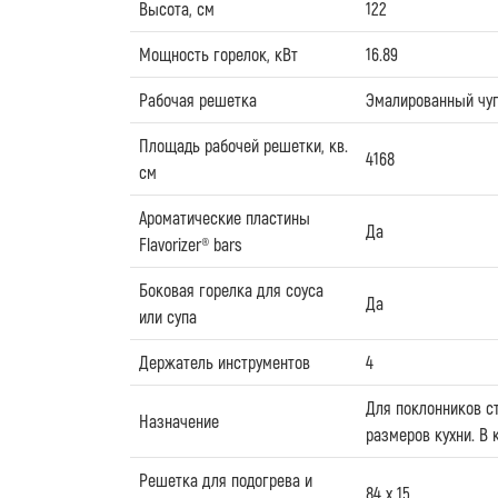
Высота, см
122
Мощность горелок, кВт
16.89
Рабочая решетка
Эмалированный чуг
Площадь рабочей решетки, кв.
4168
см
Ароматические пластины
Да
Flavorizer® bars
Боковая горелка для соуса
Да
или супа
Держатель инструментов
4
Для поклонников ст
Назначение
размеров кухни. В 
Решетка для подогрева и
84 x 15