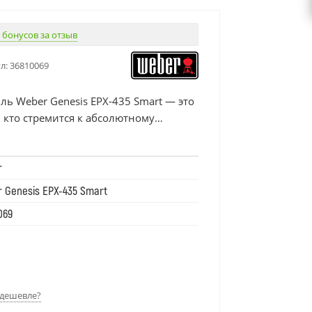
 бонусов за отзыв
л:
36810069
ь Weber Genesis EPX-435 Smart — это
, кто стремится к абсолютному
ии на открытом огне. Просторная
 интеллектуальный Wi-Fi-контроль
r
nnect® и модульная система Weber
m превращают этот гриль в
 Genesis EPX-435 Smart
 ресторанного уровня. Готовьте
069
ую пиццу, сочные бургеры и сложные
 для большой компании.
дешевле?