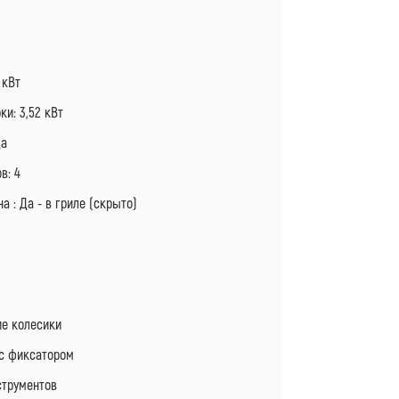
 кВт
и: 3,52 кВт
Да
в: 4
а : Да - в гриле (скрыто)
е колесики
 с фиксатором
струментов