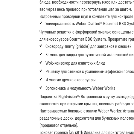
блюда, необходимости перевернуть мясо или достать 
вас через весь процесс приготовления шаг за шагом.
Встроенный проводной щуп в комплекте для контроля 
Универсальность Weber Crafted® Gourmet BBQ Sys
Чугунные решетки с фарфоровой эмалью оснащены 
для аксессуаров Gourmet BBQ System. Превратите гри
Сковороду-плиту (griddle) для завтраков и овощей
Камень для пиццы для аутентичной итальянской п
Wok-конвокер для азиатских блюд
Решетку для стейков с усиленным эффектом поло
И многие другие аксессуары
Эргономика и модульность Weber Works
Подсветка Nightvision®: Встроенный в ручку светоди
включается при открытии крышки, освещая рабочую зон
Настраиваемые боковые столики Weber Works: Устан
разделочные доски, держатели для бумажных полотен
(продаются отдельно).
Боковая горелка (3,5 кВт): Идеальна для приготовления