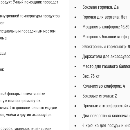
продукт. Умный помощник проведет
Боковая горелка: Да
внутренней температуры продуктов.
Горелка для вертела: Нет
tem
Мощность конфорок: 16,89
специальным посадочным местом
Мощность боковой конфорк
ль в:
Электронный термометр: 
иццы
Держатели для аксессуаро
Место для газового баллон
сок
Вес: 76 кг
Количество конфорок: 4
одный фонарь автоматически
Боковые столики: 2
у в темное время суток.
Прочные атмосферостойки
авливайте дополнительные модули —
ец, мойки и другие аксессуары
Два поворотных колесика
4 крючка для посуды и ин
 соусов, гарниров, тушения или