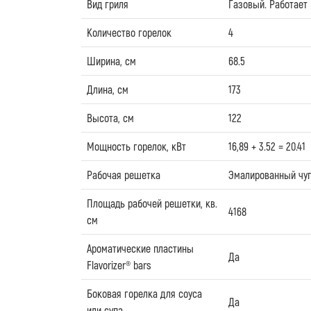
Вид гриля
Газовый. Работает 
Количество горелок
4
Ширина, см
68.5
Длина, см
173
Высота, см
122
Мощность горелок, кВт
16,89 + 3.52 = 20.41
Рабочая решетка
Эмалированный чуг
Площадь рабочей решетки, кв.
4168
см
Ароматические пластины
Да
Flavorizer® bars
Боковая горелка для соуса
Да
или супа