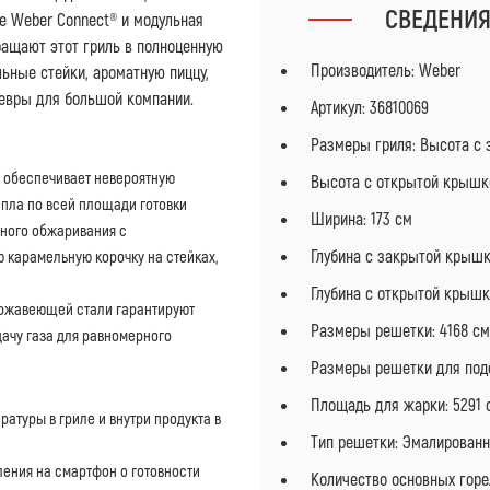
СВЕДЕНИ
е Weber Connect® и модульная
ращают этот гриль в полноценную
Производитель: Weber
льные стейки, ароматную пиццу,
евры для большой компании.
Артикул: 36810069
Размеры гриля: Высота с 
т обеспечивает невероятную
Высота с открытой крышко
пла по всей площади готовки
Ширина: 173 см
ивного обжаривания с
Глубина с закрытой крышк
 карамельную корочку на стейках,
Глубина с открытой крышко
ержавеющей стали гарантируют
Размеры решетки: 4168 см
дачу газа для равномерного
Размеры решетки для подо
Площадь для жарки: 5291 
ратуры в гриле и внутри продукта в
Тип решетки: Эмалированн
ения на смартфон о готовности
Количество основных горе