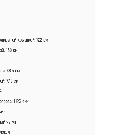
Я
закрытой крышкой: 122 см
й: 160 см
ой: 68,5 см
й: 77,5 см
²
грева: 1123 см²
см²
ый чугун
лок: 4