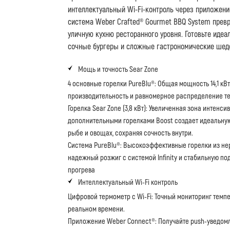
интеллектуальный Wi-Fi-контроль через приложени
система Weber Crafted® Gourmet BBQ System прев
уличную кухню ресторанного уровня. Готовьте идеа
сочные бургеры и сложные гастрономические шед
Мощь и точность Sear Zone
4 основные горелки PureBlu®: Общая мощность 14,1 кВ
производительность и равномерное распределение те
Горелка Sear Zone (3,8 кВт): Увеличенная зона интенс
дополнительными горелками Boost создает идеальную
рыбе и овощах, сохраняя сочность внутри.
Система PureBlu®: Высокоэффективные горелки из н
надежный розжиг с системой Infinity и стабильную по
прогрева
Интеллектуальный Wi-Fi контроль
Цифровой термометр с Wi-Fi: Точный мониторинг темпе
реальном времени.
Приложение Weber Connect®: Получайте push-уведомл