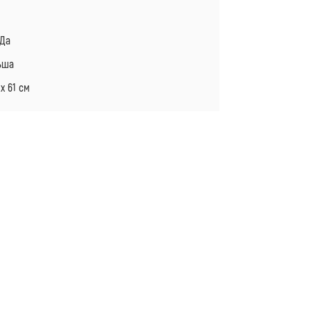
 Да
льша
х 61 см