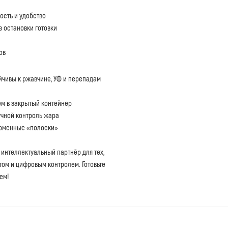
ость и удобство
з остановки готовки
ов
чивы к ржавчине, УФ и перепадам
ем в закрытый контейнер
чной контроль жара
ирменные «полоски»
 интеллектуальный партнёр для тех,
том и цифровым контролем. Готовьте
ем!