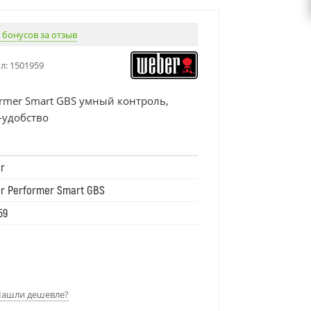
 бонусов за отзыв
л:
1501959
rmer Smart GBS умный контроль,
-удобство
r
r Performer Smart GBS
59
ашли дешевле?