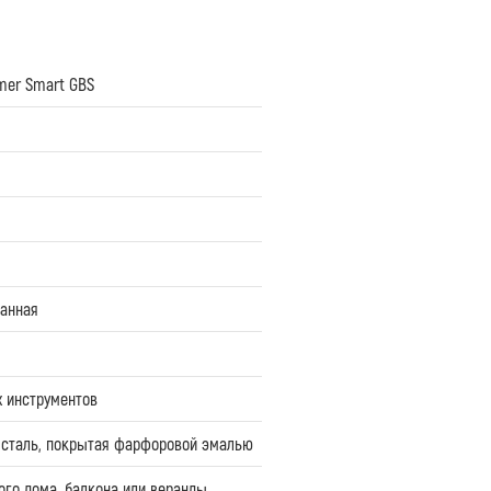
mer Smart GBS
анная
х инструментов
сталь, покрытая фарфоровой эмалью
ого дома, балкона или веранды