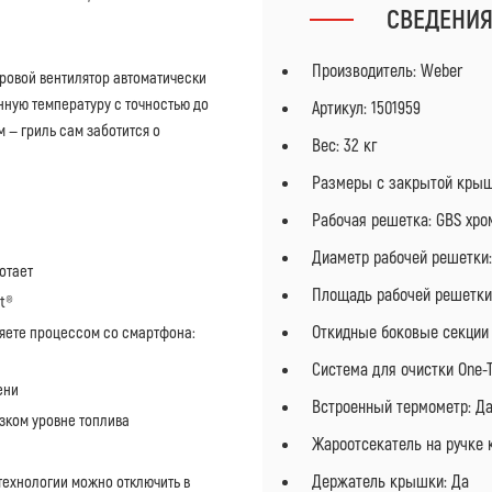
СВЕДЕНИ
Производитель: Weber
ровой вентилятор автоматически
нную температуру с точностью до
Артикул: 1501959
 — гриль сам заботится о
Вес: 32 кг
Размеры с закрытой крышко
Рабочая решетка: GBS хро
Диаметр рабочей решетки:
отает
Площадь рабочей решетки:
t®
Откидные боковые секции 
яете процессом со смартфона:
Система для очистки One-T
ени
Встроенный термометр: Д
зком уровне топлива
Жароотсекатель на ручке 
Держатель крышки: Да
технологии можно отключить в