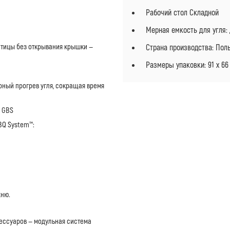
Рабочий стол Складной
Мерная емкость для угля:
птицы без открывания крышки —
Страна производства: По
Размеры упаковки: 91 х 66 
ерный прогрев угля, сокращая время
 GBS
BQ System™:
хню.
ессуаров — модульная система