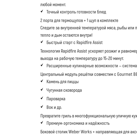
любой момент.
Точный контроль готовности блюд
2 порта для термощупов + 1 щуп в комплекте
Следите за внутренней температурой мяса, рыбы или 
тепло и дым остаются внутри!
Быстрый старт с Rapidfire Assist
Технология Rapidfire Assist ускоряет розжиг и равном
выхода на рабочую температуру до 15–20 минут.
Расширенные кулинарные возможности — система
Центральный модуль решётки совместим с Gourmet B
Камень для пиццы
Чугунная сковорода
Пароварка
Вок и др.
Превратите гриль в многофункциональную уличную ку
Премиум-эргономика и надёжность
Боковой столик Weber Works + направляющая для акс