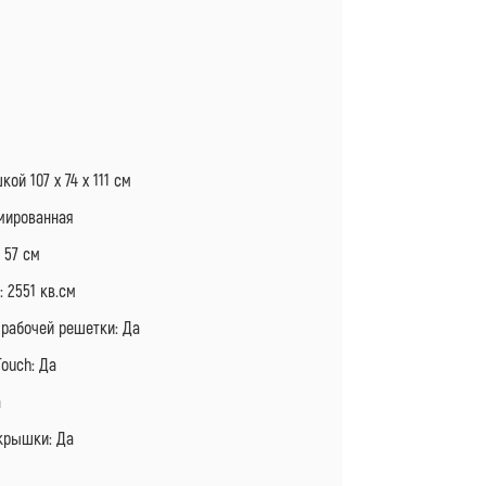
Я
й 107 x 74 x 111 см
мированная
 57 см
 2551 кв.см
рабочей решетки: Да
ouch: Да
а
крышки: Да