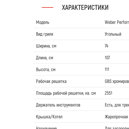
ХАРАКТЕРИСТИКИ
Модель
Weber Perfor
Вид гриля
Угольный
Ширина, см
74
Длина, см
107
Высота, см
111
Рабочая решетка
GBS хромиров
Площадь рабочей решетки, кв. см
2551
Держатель инструментов
Есть, для тре
Крышка/Котел
Жаропрочная 
Назначение
Для загородн