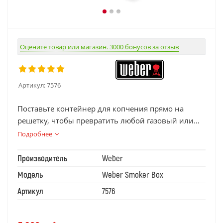
Оцените товар или магазин. 3000 бонусов за отзыв
Артикул:
7576
Поставьте контейнер для копчения прямо на
решетку, чтобы превратить любой газовый или
угольный гриль в коптильню, чтобы придать мясу
Подробнее
и овощам аппетитный аромат гикори, яблока,
дуба или вишневого дерева.
Производитель
Weber
Модель
Weber Smoker Box
Артикул
7576