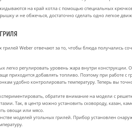
кидываются на край котла с помощью специальных крючко
рышку и не обжечься, достаточно сделать одно легкое движ
 ГРИЛЯ
грилей Weber отвечают за то, чтобы блюда получались со
х легко регулировать уровень жара внутри конструкции. О
чаще приходится добавлять топливо. Поэтому при работе с
онкам удобно контролировать температуру. Теперь вы точн
экспериментировать, обратите внимание на модели с реше
нтазии. Так, в центр можно установить сковороду, казан, к
ить овощи или мясо.
нстве моделей угольных грилей. Прибор установлен снаруж
мпературу.