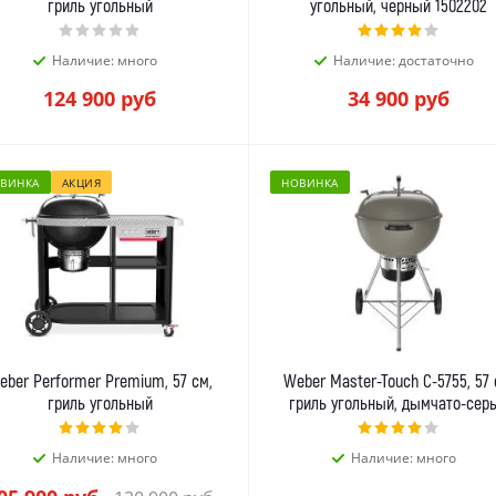
гриль угольный
угольный, черный 1502202
Наличие: много
Наличие: достаточно
124 900
руб
34 900
руб
ВИНКА
АКЦИЯ
НОВИНКА
eber Performer Premium, 57 см,
Weber Master-Touch C-5755, 57 
гриль угольный
гриль угольный, дымчато-сер
Наличие: много
Наличие: много