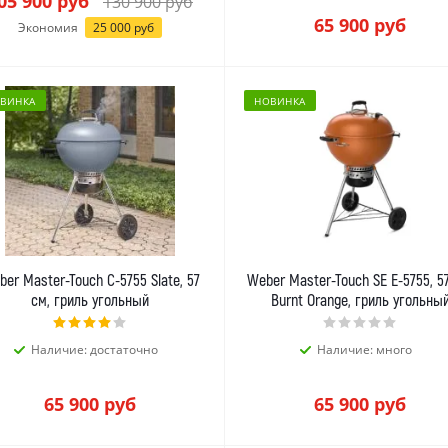
05 900
руб
130 900
руб
65 900
руб
Экономия
25 000
руб
ВИНКА
НОВИНКА
er Master-Touch C-5755 Slate, 57
Weber Master-Touch SE E-5755, 57
см, гриль угольный
Burnt Orange, гриль угольны
Наличие: достаточно
Наличие: много
65 900
руб
65 900
руб