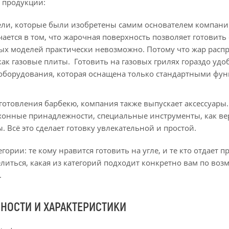
 продукции:
дели, которые были изобретены самим основателем компан
чается в том, что жарочная поверхность позволяет готовит
ных моделей практически невозможно. Потому что жар расп
как газовые плиты. Готовить на газовых грилях гораздо удо
я оборудования, которая оснащена только стандартными фун
отовления барбекю, компания также выпускает аксессуары
кухонные принадлежности, специальные инструменты, как в
 Всё это сделает готовку увлекательной и простой.
ории: те кому нравится готовить на угле, и те кто отдает 
литься, какая из категорий подходит конкретно вам по во
.
НОСТИ И ХАРАКТЕРИСТИКИ