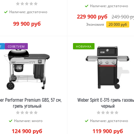
Наличие: достаточно
Наличие: достаточно
229 900
руб
249 900
р
99 900
руб
Экономия
20 000
руб
Т
СОВЕТУЕМ
НОВИНКА
er Performer Premium GBS, 57 см,
Weber Spirit E-315 гриль газов
гриль угольный
черный
Наличие: много
Наличие: достаточно
124 900
руб
119 900
руб