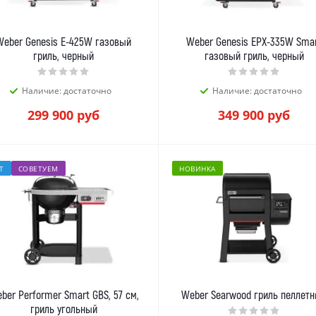
Weber Genesis E-425W газовый
Weber Genesis EPX-335W Sma
гриль, черный
газовый гриль, черный
Наличие: достаточно
Наличие: достаточно
299 900
руб
349 900
руб
Т
СОВЕТУЕМ
НОВИНКА
ber Performer Smart GBS, 57 см,
Weber Searwood гриль пеллет
гриль угольный