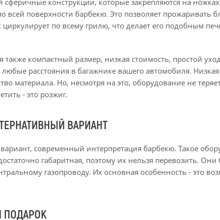
й сферичные конструкции, которые закрепляются на ножках
о всей поверхности барбекю. Это позволяет прожаривать б
х циркулирует по всему грилю, что делает его подобным печ
я также компактный размер, низкая стоимость, простой ухо
любые расстояния в багажнике вашего автомобиля. Низкая 
тво материала. Но, несмотря на это, оборудование не теряе
ить - это розжиг.
ЬТЕРНАТИВНЫЙ ВАРИАНТ
 вариант, современный интерпретация барбекю. Такое обо
остаточно габаритная, поэтому их нельзя перевозить. Они
нтральному газопроводу. Их основная особенность - это во
Й ПОДАРОК