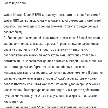
настоящей печи.
Weber Master Touch E-5755 комплектуется запатентованной системой
Weber GBS для вставок из чугуна: казана-вока, сковороды и стейковой
решетки, при помощи которой вы сможете готовить гораздо больше
разных блюд.
От более простых моделей гриль отличается высокой базой, что крайне
удобно для человека высокого роста. К грилю не нужно наклоняться.
Система очистки котла One-Touch со стальными лепестками,
расположенными в нижней части котла, очищают гриль от пепла и
остатков пищи. Управляется данная система выведенным на внешнюю
часть котла рычагом. Герметичный пеплосборник позволяет
использовать гриль на веранде, балконе и деревянном полу. В решетке
для приготовления есть два откидных "ушка", через которые можно
добавлять уголь, не снимая жаркого. Это очень удобно при запекании
или копчении. Температура начинает падать и вы просто добавляете
нужное количество угля. А на ручке уже есть два крючка - держателя
инструментов.
Диаметр решетки гриля 57 см подойдет для компании до 15 человек.