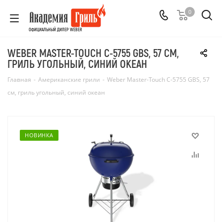
0
ОФИЦИАЛЬНЫЙ ДИЛЕР WEBER
WEBER MASTER-TOUCH C-5755 GBS, 57 СМ,
ГРИЛЬ УГОЛЬНЫЙ, СИНИЙ ОКЕАН
Главная
-
Американские грили
-
Weber Master-Touch C-5755 GBS, 57
см, гриль угольный, синий океан
НОВИНКА