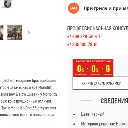
При гриле и при мя
ПРОФЕССИОНАЛЬНАЯ КОНСУЛ
+7 499 229-39-40
+7 800 100-78-65
o (LeChef), младший брат наиболее
КУПИТЬ ЗА 45717 РУБ./МЕС
ром 52 см и, как и все Monolith —
тиле low & slow. Дизайн у Monolith
СВЕДЕНИ
оторые конструкционные отличия.
Так, у Monolith One.66 отсутствует
Цвет: черный
спользована сталь с напылением.
Материал решетки: Нержа