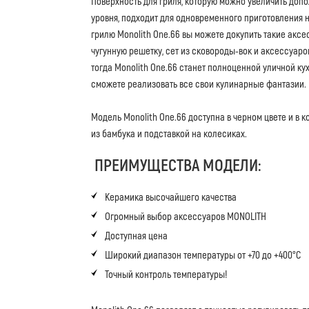
Поверхность для гриля, которую можно увеличить доп
уровня, подходит для одновременного приготовления н
грилю Monolith One.66 вы можете докупить такие аксе
чугунную решетку, сет из сковороды-вок и аксессуаро
тогда Monolith One.66 станет полноценной уличной ку
сможете реализовать все свои кулинарные фантазии.
Модель Monolith One.66 доступна в черном цвете и в 
из бамбука и подставкой на колесиках.
ПРЕИМУЩЕСТВА МОДЕЛИ:
Керамика высочайшего качества
Огромный выбор аксессуаров MONOLITH
Доступная цена
Широкий диапазон температуры от +70 до +400°C
Точный контроль температуры!