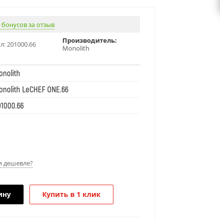
 бонусов за отзыв
Производитель:
л:
201000.66
Monolith
onolith
onolith LeCHEF ONE.66
01000.66
 дешевле?
ину
Купить в 1 клик