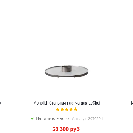
к
Monolith Стальная планча для LeChef
M
Наличие: много
Артикул: 207020-L
58 300
руб