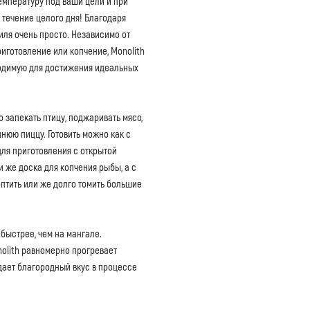
температуру под ваши цели и при
течение целого дня! Благодаря
иля очень просто. Независимо от
иготовление или копчение, Monolith
ходимую для достижения идеальных
 запекать птицу, поджаривать мясо,
нюю пиццу. Готовить можно как с
для приготовления с открытой
 же доска для копчения рыбы, а с
птить или же долго томить большие
 быстрее, чем на мангале.
olith равномерно прогревает
идает благородный вкус в процессе