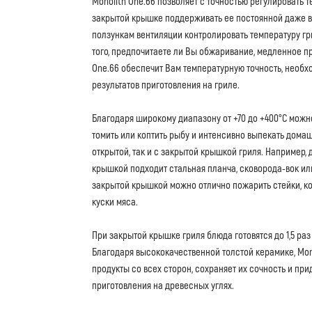
Monolith One.66 позволяет с точностью регулировать 
закрытой крышке поддерживать ее постоянной даже в 
ползункам вентиляции контролировать температуру гр
того, предпочитаете ли Вы обжаривание, медленное пр
One.66 обеспечит Вам температурную точность, необ
результатов приготовления на гриле.
Благодаря широкому диапазону от +70 до +400°C можно
томить или коптить рыбу и интенсивно выпекать домаш
открытой, так и с закрытой крышкой гриля. Например, 
крышкой подходит стальная планча, сковорода-вок или
закрытой крышкой можно отлично пожарить стейки, ко
куски мяса.
При закрытой крышке гриля блюда готовятся до 1,5 раз
Благодаря высококачественной толстой керамике, Mon
продукты со всех сторон, сохраняет их сочность и пр
приготовления на древесных углях.