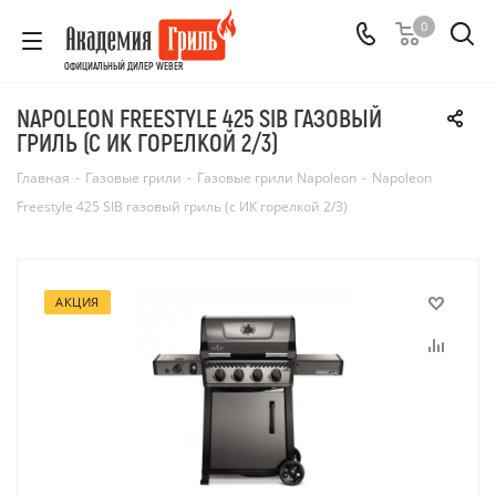
0
ОФИЦИАЛЬНЫЙ ДИЛЕР WEBER
NAPOLEON FREESTYLE 425 SIB ГАЗОВЫЙ
ГРИЛЬ (С ИК ГОРЕЛКОЙ 2/3)
Главная
-
Газовые грили
-
Газовые грили Napoleon
-
Napoleon
Freestyle 425 SIB газовый гриль (с ИК горелкой 2/3)
АКЦИЯ