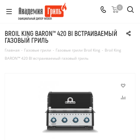
0
ОФИЦИАЛЬНЫЙ ДИЛЕР WEBER
BROIL KING BARON™ 420 BI ВСТРАИВАЕМЫЙ
ГАЗОВЫЙ ГРИЛЬ
Главная
-
Газовые грили
-
Газовые грили Broil King
-
Broil King
BARON™ 420 BI встраиваемый газовый гриль