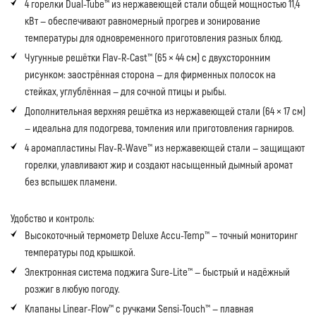
4 горелки Dual-Tube™ из нержавеющей стали общей мощностью 11,4
кВт — обеспечивают равномерный прогрев и зонирование
температуры для одновременного приготовления разных блюд.
Чугунные решётки Flav-R-Cast™ (65 × 44 см) с двухсторонним
рисунком: заострённая сторона — для фирменных полосок на
стейках, углублённая — для сочной птицы и рыбы.
Дополнительная верхняя решётка из нержавеющей стали (64 × 17 см)
— идеальна для подогрева, томления или приготовления гарниров.
4 аромапластины Flav-R-Wave™ из нержавеющей стали — защищают
горелки, улавливают жир и создают насыщенный дымный аромат
без вспышек пламени.
Удобство и контроль:
Высокоточный термометр Deluxe Accu-Temp™ — точный мониторинг
температуры под крышкой.
Электронная система поджига Sure-Lite™ — быстрый и надёжный
розжиг в любую погоду.
Клапаны Linear-Flow™ с ручками Sensi-Touch™ — плавная