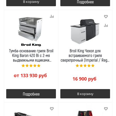
В корзину
Подробнее
Тумба-основание гриля Broil
Broil King Чехол для
King Baron 420 Bi с 2-мя
встраиваемого гриля
выдвижными ящиками
сверхпрочный (Imperial / Regal
стальной
/ Baron 400 встройка)
от
133 930 руб
16 900
руб
Подробнее
В корзину