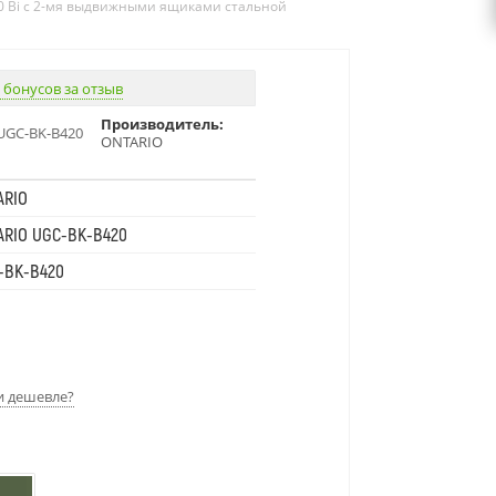
420 Bi с 2-мя выдвижными ящиками стальной
 бонусов за отзыв
Производитель:
UGC-BK-B420
ONTARIO
ARIO
ARIO UGC-BK-B420
-BK-B420
 дешевле?