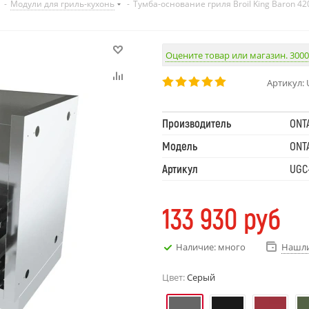
-
Модули для гриль-кухонь
-
Тумба-основание гриля Broil King Baron 
Оцените товар или магазин. 3000
Артикул:
Производитель
ONT
Модель
ONT
Артикул
UGC
133 930
руб
Наличие: много
Нашли
Цвет:
Серый