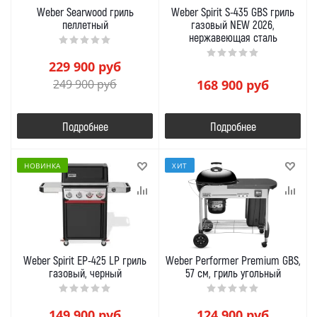
Weber Searwood гриль
Weber Spirit S-435 GBS гриль
пеллетный
газовый NEW 2026,
нержавеющая сталь
229 900
руб
249 900
руб
168 900
руб
Подробнее
Подробнее
НОВИНКА
ХИТ
Weber Spirit EP-425 LP гриль
Weber Performer Premium GBS,
газовый, черный
57 см, гриль угольный
149 900
руб
124 900
руб