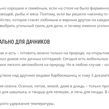
льно хорошим и семейным, если на столе не было фирменн
 овощей, рыбы и мяса. Поэтому, если вы решили наконец-то
йство, которое станет любимым и верным другом на каждо
 выбрать угольный гриль для дачи, и почему именно угол
АЛЬНО ДЛЯ ДАЧНИКОВ
так и есть – готовить можно только на природе, на открыто
ных домов или дачных коттеджей. Сегодня есть мобильные 
ике легкого автомобиля на природу. Но в любом случае – ос
дством над другими видами барбекюшниц, и тому 3 доказат
мя сезона. Осенью, летом, зимой, даже в дождь – только пр
 для шашлыка, и тандыр для лепешек, и печь для пиццы. В
долго удержание температуры.