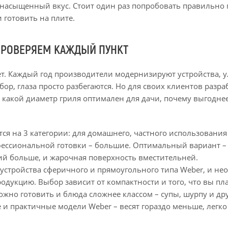
 насыщенный вкус. Стоит один раз попробовать правильно 
 готовить на плите.
 ПРОВЕРЯЕМ КАЖДЫЙ ПУНКТ
ует. Каждый год производители модернизируют устройства,
бор, глаза просто разбегаются. Но для своих клиентов разр
, какой диаметр гриля оптимален для дачи, почему выгодн
тся на 3 категории: для домашнего, частного использовани
фессиональной готовки – большие. Оптимальный вариант – с
ий больше, и жарочная поверхность вместительней.
 устройства сферичного и прямоугольного типа Weber, и не
дукцию. Выбор зависит от компактности и того, что вы пла
ожно готовить и блюда сложнее классом – супы, шурпу и дру
 и практичные модели Weber – весят гораздо меньше, легко