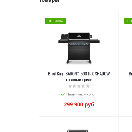
НОВИНКА
НО
Broil King BARON™ 590 IRX SHADOW
B
газовый гриль
Наличие: много
299 900
руб