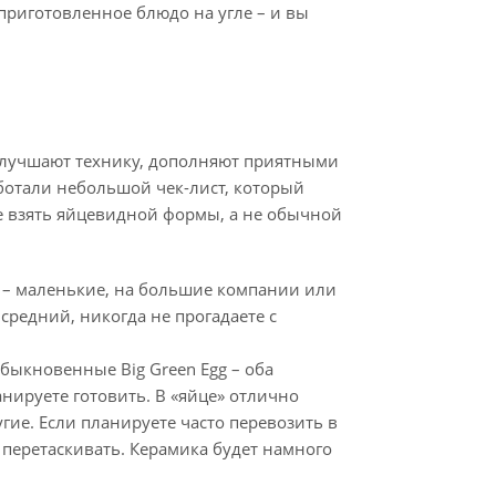
приготовленное блюдо на угле – и вы
 улучшают технику, дополняют приятными
аботали небольшой чек-лист, который
ее взять яйцевидной формы, а не обычной
я – маленькие, на большие компании или
редний, никогда не прогадаете с
обыкновенные Big Green Egg – оба
нируете готовить. В «яйце» отлично
гие. Если планируете часто перевозить в
 перетаскивать. Керамика будет намного