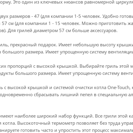
рму. Это один из ключевых нюансов равномерной циркуляци
ух размеров - 47 (для компании 1-5 человек. Удобно готови
 57 см (для компании 1 - 15 человек. Можно приготовить 
в). Для грилей диаметром 57 см больше аксессуаров.
иль, прекрасный подарок. Имеет небольшую высоту крышки, 
ты большого размера. Имеет упрощенную систему вентиляци
ческих пропорций с высокой крышкой. Выбирайте гриль этой 
продукты большого размера. Имеет упрощенную систему вент
иль с высокой крышкой и системой очистки котла One-Touch,
и одновременно сбрасывать лишний пепел в специальную а
меют наиболее широкий набор функций. Все грили этой к
 котла. Высокоточный термометр позволяет без труда упра
анируете готовить часто и упростить этот процесс максима