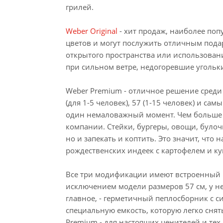
грилей.
Weber Original
- хит продаж, наиболее поп
цветов и могут послужить отличным подарк
открытого пространства или использован
при сильном ветре, недогоревшие угольки
Weber Premium - отличное решение среди 
(для 1-5 человек), 57 (1-15 человек) и сам
один немаловажный момент. Чем больше гр
компании. Стейки, бургеры, овощи, булоч
но и запекать и коптить. Это значит, что 
рождественских индеек с картофелем и ку
Все три модификации имеют встроенный в
исключением модели размеров 57 см, у нег
главное, - герметичный пеплосборник с си
специальную емкость, которую легко снят
Premium - для настоящих ценителей и тех,