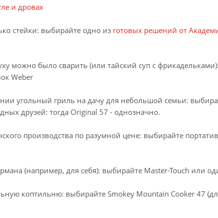
гле и дровах
лько стейки: выбирайте одно из
готовых решений от Академ
ы уху можно было сварить (или тайский суп с фрикадельками
вок Weber
нии угольный гриль на дачу для небольшой семьи: выбирайт
ных друзей: тогда Original 57 - однозначно.
нского производства по разумной цене: выбирайте портат
рмана (например, для себя): выбирайте Master-Touch или о
ьную коптильню: выбирайте Smokey Mountain Cooker 47 (дл