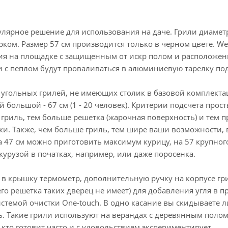
улярное решение для использования на даче. Грили диамет
ом. Размер 57 см производится только в черном цвете. Web
ия на площадке с защищенным от искр полом и расположен
 с пеплом будут проваливаться в алюминиевую тарелку под
угольных грилей, не имеющих столик в базовой комплектаци
ый большой - 67 см (1 - 20 человек). Критерии подсчета прост
иль, тем больше решетка (жарочная поверхность) и тем про
ки. Также, чем больше гриль, тем шире ваши возможности, 
на 47 см можно приготовить максимум курицу, на 57 крупного
курузой в початках, например, или даже поросенка.
 крышку термометр, дополнительную ручку на корпусе гри
о решетка таких дверец не имеет) для добавления угля в п
стемой очистки One-touch. В одно касание вы скидываете ли
ь. Такие грили используют на верандах с деревянным полом 
 кто готовит часто и с удовольствием экспериментирует.