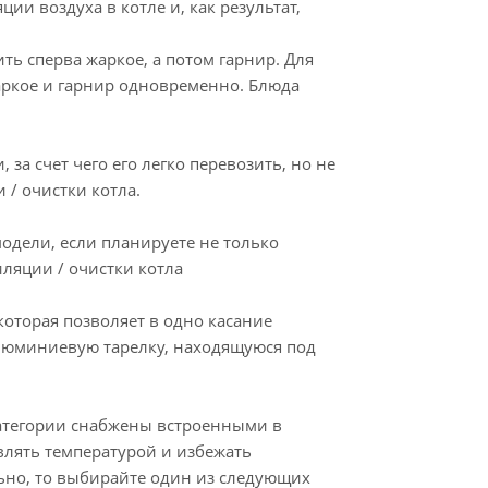
и воздуха в котле и, как результат,
ть сперва жаркое, а потом гарнир. Для
жаркое и гарнир одновременно. Блюда
за счет чего его легко перевозить, но не
и / очистки котла.
модели, если планируете не только
иляции / очистки котла
 которая позволяет в одно касание
люминиевую тарелку, находящуюся под
атегории снабжены встроенными в
влять температурой и избежать
льно, то выбирайте один из следующих