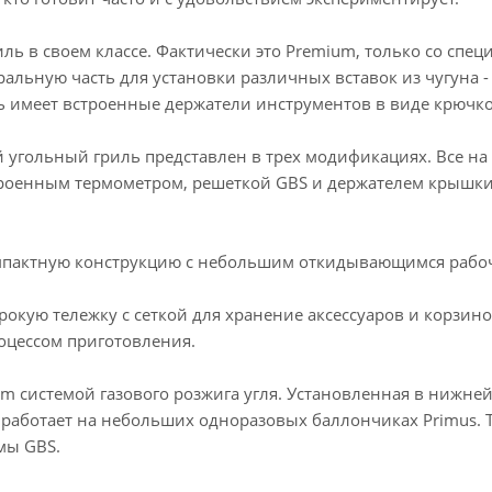
иль в своем классе. Фактически это Premium, только со сп
льную часть для установки различных вставок из чугуна - 
ь имеет встроенные держатели инструментов в виде крючко
 угольный гриль представлен в трех модификациях. Все на
троенным термометром, решеткой GBS и держателем крышки
компактную конструкцию с небольшим откидывающимся раб
кую тележку с сеткой для хранение аксессуаров и корзиной
оцессом приготовления.
um системой газового розжига угля. Установленная в нижней
 работает на небольших одноразовых баллончиках Primus. 
темы GBS.