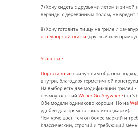
7) Хочу сидеть с друзьями летом и зимой н
веранды с деревянным полом, не вредит г
8) Хочу готовить пиццу на гриле и хачапу
огнеупорной глины
(круглый или прямоуг
Угольные
Портативные
наилучшим образом подходят
внутри, благодаря герметичной конструкц
На выбор есть две модификации грилей -
прямоугольный
Weber Go-Anywhere
(на 3 
Обе модели одинаково хороши. Но на
Web
удобен для прямого гриллинга (жарки).
Чем ярче цвет, тем он более маркий и тр
Классический, строгий и требующий мень