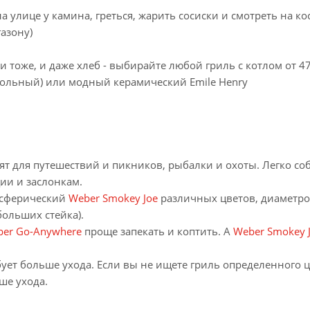
а улице у камина, греться, жарить сосиски и смотреть на ко
азону)
ри тоже, и даже хлеб - выбирайте любой гриль с котлом от 
ольный) или модный керамический Emile Henry
 для путешествий и пикников, рыбалки и охоты. Легко соб
ии и заслонкам.
 сферический
Weber Smokey Joe
различных цветов, диаметром
больших стейка).
er Go-Anywhere
проще запекать и коптить. А
Weber Smokey 
ебует больше ухода. Если вы не ищете гриль определенного 
ше ухода.