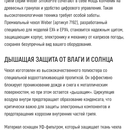
Грили серии
Weber SmokeFire
сочетают в себе мощь копчения на
древесных гранулах и удобство цифрового управления. Такая
высокотехнологичная техника требует особой заботы.
Премиальный чехол
Weber (артикул 7192)
, разработанный
специально для моделей
EX4 и EPX4
, становится надежным щитом,
защищающим корпус, электронику и механику от капризов погоды,
сохраняя безупречный вид вашего оборудования.
ДЫШАЩАЯ ЗАЩИТА ОТ ВЛАГИ И СОЛНЦА
Чехол изготовлен из высококачественного полиэстера со
специальной водоотталкивающей пропиткой. Он эффективно
блокирует проникновение дождя и снега к металлическим
поверхностям, но при этом остается «дышащим». Циркуляция
воздуха внутри предотвращает образование конденсата, что
критически важно для защиты электронных компонентов и
предотвращения коррозии внутренних частей гриля.
Материал оснащен УФ-фильтром, который защищает ткань чехла