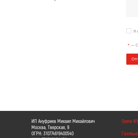
Я 
—
О
*
От
ИП Ануфриев Михаил Михайлович
Грили W
Москва, Тверская, 9
ОГРН: 310774619400540
Газовые