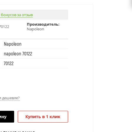
 бонусов за отзыв
Производитель:
70122
Napoleon
Napoleon
napoleon 70122
70122
 дешевле?
ину
Купить в 1 клик