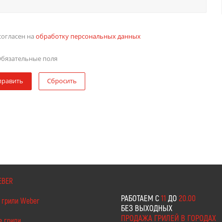
согласен на
обработку персональных данных
бязательные поля
править
Сбросить
EBER
РАБОТАЕМ С
11
ДО
20.00
 грили Weber
БЕЗ ВЫХОДНЫХ
ПРОДАЖА ГРИЛЕЙ В ГОРОДАХ
е грили