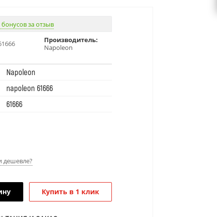
 бонусов за отзыв
Производитель:
61666
Napoleon
Napoleon
napoleon 61666
61666
 дешевле?
ину
Купить в 1 клик