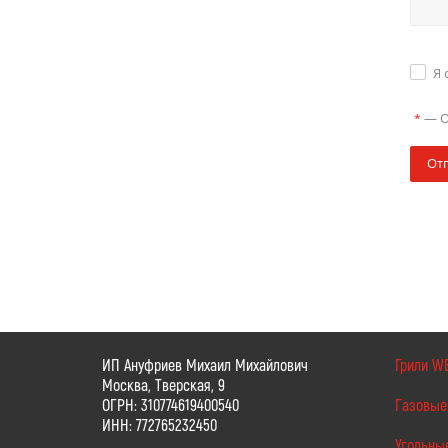
Я 
—
О
*
От
ИП Ануфриев Михаил Михайлович
Грили W
Москва, Тверская, 9
ОГРН: 310774619400540
Газовые
ИНН: 772765232450
Угольны