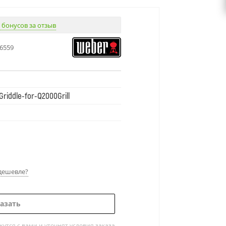
 бонусов за отзыв
6559
-Griddle-for-Q2000Grill
дешевле?
азать
тся с вами и уточнят условия заказа