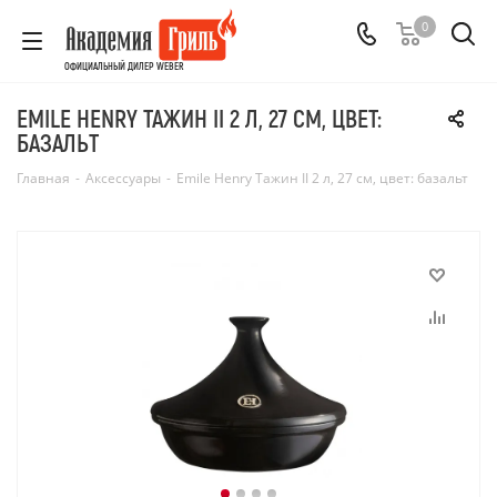
0
ОФИЦИАЛЬНЫЙ ДИЛЕР WEBER
EMILE HENRY ТАЖИН II 2 Л, 27 СМ, ЦВЕТ:
БАЗАЛЬТ
Главная
-
Аксессуары
-
Emile Henry Тажин II 2 л, 27 см, цвет: базальт