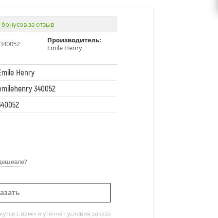
 бонусов за отзыв
Производитель:
340052
Emile Henry
Emile Henry
emilehenry 340052
340052
дешевле?
азать
тся с вами и уточнят условия заказа