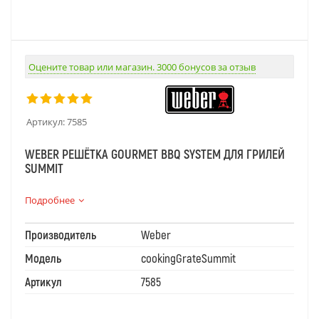
Оцените товар или магазин. 3000 бонусов за отзыв
Артикул:
7585
WEBER РЕШЁТКА GOURMET BBQ SYSTEM ДЛЯ ГРИЛЕЙ
SUMMIT
Оригинальная решётка из нержавеющей стали —
Подробнее
центральный элемент инновационной системы
Производитель
Weber
Gourmet BBQ System от Weber, разработанной для
грилей серии Summit. Она не только обеспечивает
Модель
cookingGrateSummit
классическое приготовление на гриле, но и
Артикул
7585
служит основой для установки дополнительных
аксессуаров: планчи, вок-чаши, корзины для