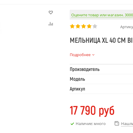
Оцените товар или магазин. 3000
Артику
МЕЛЬНИЦА XL 40 СМ BI
Эксклюзивная мельница XL в
Подробнее
сотрудничества двух легенд:
Peugeot. Это не просто инст
Производитель
ПРЕИМУЩЕСТВА:
стильный акцент на вашей к
Модель
безупречное качество, надёж
Артикул
17 790
руб
Наличие: много
Нашли