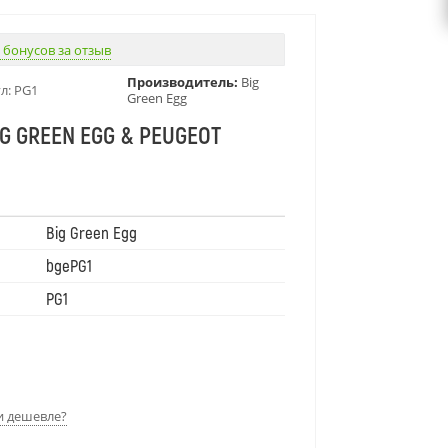
 бонусов за отзыв
Производитель:
Big
л:
PG1
Green Egg
G GREEN EGG & PEUGEOT
ысотой 40 см — результат
 Big Green Egg и французского бренда
румент для помола перца или соли, а
Big Green Egg
ухне или у гриля, сочетающий
bgePG1
ность и эстетику премиум-класса.
PG1
 дешевле?