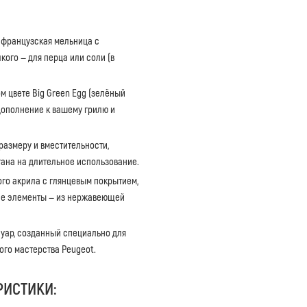
 французская мельница с
кого — для перца или соли (в
 цвете Big Green Egg (зелёный
дополнение к вашему грилю и
размеру и вместительности,
тана на длительное использование.
го акрила с глянцевым покрытием,
кие элементы — из нержавеющей
ар, созданный специально для
ого мастерства Peugeot.
РИСТИКИ: