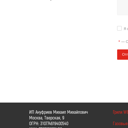
Я 
—
О
*
От
ИП Ануфриев Михаил Михайлович
Грили W
Москва, Тверская, 9
ОГРН: 310774619400540
Газовые