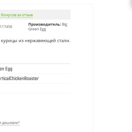
 бонусов за отзыв
Производитель:
Big
117458
Green Egg
я курицы из нержавеющей стали.
en Egg
ticalChickenRoaster
 дешевле?