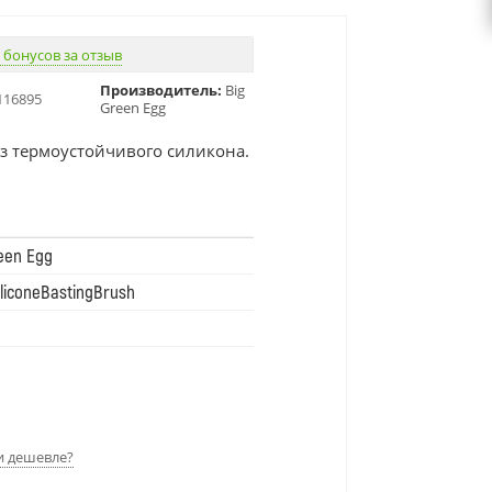
 бонусов за отзыв
Производитель:
Big
116895
Green Egg
з термоустойчивого силикона.
een Egg
liconeBastingBrush
 дешевле?