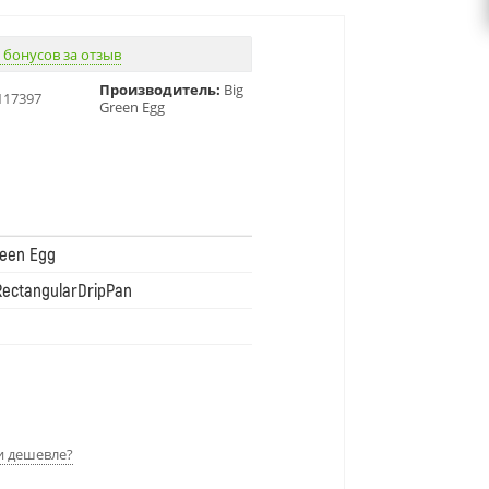
 бонусов за отзыв
Производитель:
Big
117397
Green Egg
reen Egg
ectangularDripPan
 дешевле?