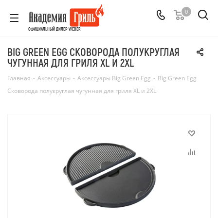
0
ОФИЦИАЛЬНЫЙ ДИЛЕР WEBER
BIG GREEN EGG СКОВОРОДА ПОЛУКРУГЛАЯ
ЧУГУННАЯ ДЛЯ ГРИЛЯ ХL И 2XL
Главная
-
Аксессуары
-
Аксессуары Big Green Egg
-
Big Green Egg
Сковорода полукруглая чугунная для гриля ХL и 2XL