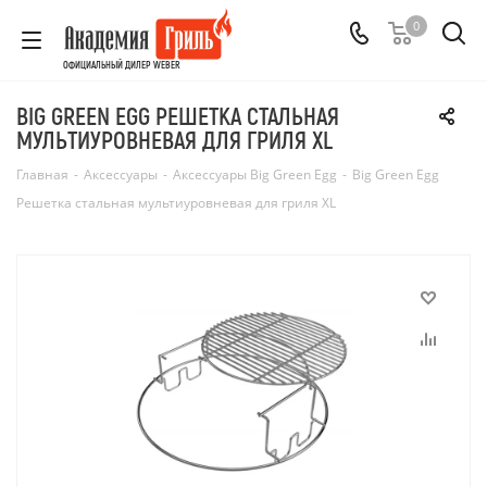
0
ОФИЦИАЛЬНЫЙ ДИЛЕР WEBER
BIG GREEN EGG РЕШЕТКА СТАЛЬНАЯ
МУЛЬТИУРОВНЕВАЯ ДЛЯ ГРИЛЯ ХL
Главная
-
Аксессуары
-
Аксессуары Big Green Egg
-
Big Green Egg
Решетка стальная мультиуровневая для гриля ХL