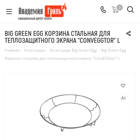
0
ОФИЦИАЛЬНЫЙ ДИЛЕР WEBER
BIG GREEN EGG КОРЗИНА СТАЛЬНАЯ ДЛЯ
ТЕПЛОЗАЩИТНОГО ЭКРАНА "CONVEGGTOR" L
Главная
-
Аксессуары
-
Аксессуары Big Green Egg
-
Big Green Egg
Корзина стальная для теплозащитного экрана "ConvEGGtor" L