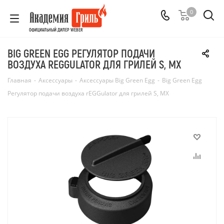
0
ОФИЦИАЛЬНЫЙ ДИЛЕР WEBER
BIG GREEN EGG РЕГУЛЯТОР ПОДАЧИ
ВОЗДУХА REGGULATOR ДЛЯ ГРИЛЕЙ S, MX
Главная
-
Аксессуары
-
Аксессуары Big Green Egg
-
Big Green Egg
Регулятор подачи воздуха rEGGulator для грилей S, MX