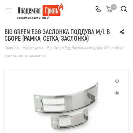
0
ОФИЦИАЛЬНЫЙ ДИЛЕР WEBER
BIG GREEN EGG ЗАСЛОНКА ПОДДУВА M/L В
СБОРЕ (РАМКА, СЕТКА, ЗАСЛОНКА)
Главная
-
Аксессуары
-
Big Green Egg Заслонка поддува M/L в сборе
(рамка, сетка, заслонка)