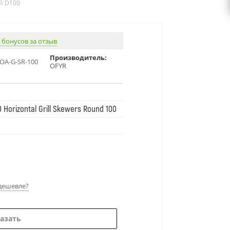
й D100
 бонусов за отзыв
Производитель:
OA-G-SR-100
OFYR
 Horizontal Grill Skewers Round 100
дешевле?
азать