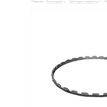
Главная
-
Аксессуары
-
Шампуры и вертелы
-
O