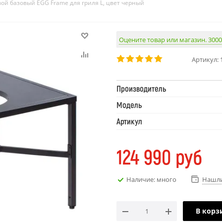
вой базовый EGG Frame для гриля L, цвет черный
Оцените товар или магазин. 3000
Артикул:
Производитель
Модель
Артикул
124 990
руб
Наличие: много
Нашли
В корз