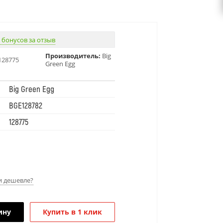
 бонусов за отзыв
Производитель:
Big
128775
Green Egg
Big Green Egg
BGE128782
128775
 дешевле?
ину
Купить в 1 клик