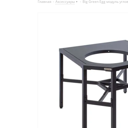
Главная
-
Аксессуары
-
Big Green Egg модуль угло